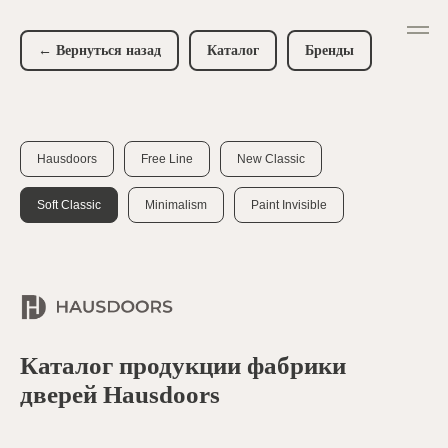
← Вернуться назад
Каталог
Бренды
Hausdoors
Free Line
New Classic
Soft Classic
Minimalism
Paint Invisible
Каталог продукции фабрики
дверей Hausdoors