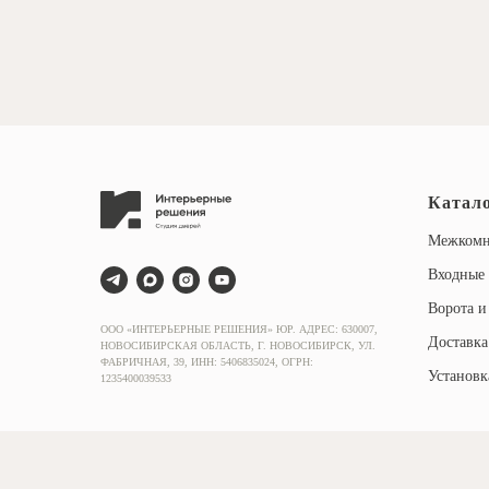
Катал
Межкомн
Входные 
Ворота и
ООО «ИНТЕРЬЕРНЫЕ РЕШЕНИЯ» ЮР. АДРЕС: 630007,
Доставка
НОВОСИБИРСКАЯ ОБЛАСТЬ, Г. НОВОСИБИРСК, УЛ.
ФАБРИЧНАЯ, 39, ИНН: 5406835024, ОГРН:
Установк
1235400039533