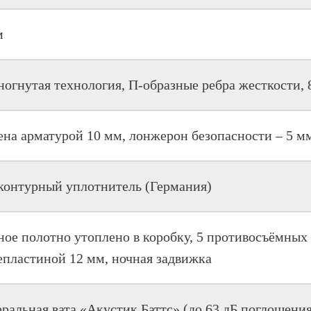
м
ногнутая технология, П-образные ребра жесткости, 
ена арматурой 10 мм, лонжерон безопасности – 5 м
контурный уплотнитель (Германия)
ное полотно утоплено в коробку, 5 противосъёмных
епластиной 12 мм, ночная задвижка
ральная вата «Акустик Баттс» (до 63 дБ поглощения