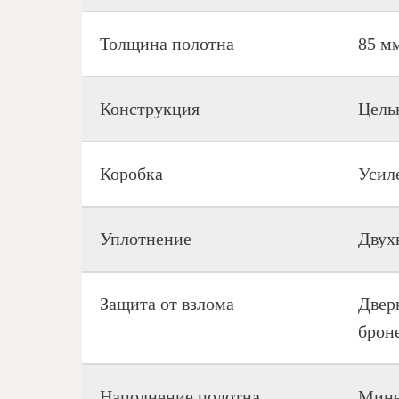
Толщина полотна
85 м
Конструкция
Цель
Коробка
Усил
Уплотнение
Двух
Защита от взлома
Двер
брон
Наполнение полотна
Мине