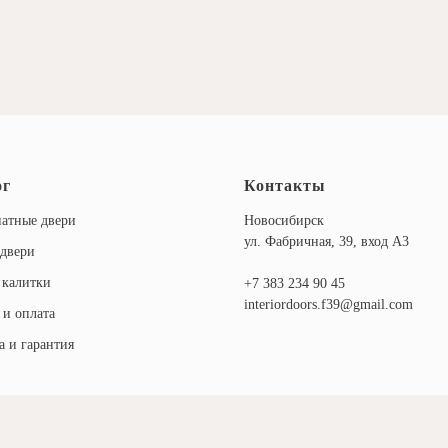
ог
Контакты
атные двери
Новосибирск
ул. Фабричная, 39, вход А3
двери
 калитки
+7
383 234 90 45
interiordoors.f39@gmail.com
 и оплата
а и гарантия